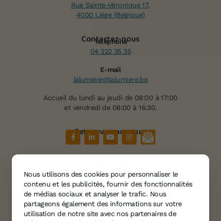
Rue Sainte-Véronique 17,
4000 Liège (Belgique)
Contactez-nous
Téléphone
04 222 35 35
E-mail
lalumiere@lalumiere.be
Accueil du lundi au jeudi de 08:00 à 17:00
et vendredi de 08:00 à 16:30.
Retrouvez-nous sur
Plan du site
À propos de « La Lumière »
Nous utilisons des cookies pour personnaliser le
Services
contenu et les publicités, fournir des fonctionnalités
Témoignages
de médias sociaux et analyser le trafic. Nous
partageons également des informations sur votre
Agenda
utilisation de notre site avec nos partenaires de