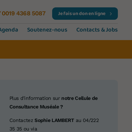
Je fais un don en ligne
7 0019 4368 5087
Agenda
Soutenez-nous
Contacts & Jobs
Plus d'information sur
notre Cellule de
Consultance Muséale ?
Contactez
Sophie LAMBERT
au 04/222
35 35 ou via