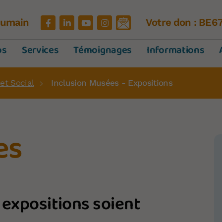
'Humain
Votre don : BE6
os
Services
Témoignages
Informations
et Social
Inclusion Musées - Expositions
es
 expositions soient