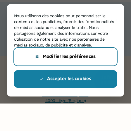
Nous utilisons des cookies pour personnaliser le
Contactez
Véronique NIHON, Responsable de la
contenu et les publicités, fournir des fonctionnalités
de médias sociaux et analyser le trafic. Nous
Cellule surdicécité
au
04/222.35.35
ou via
partageons également des informations sur votre
veroniquenihon@lalumiere.be
utilisation de notre site avec nos partenaires de
médias sociaux, de publicité et d'analyse.
Modifier les préférences
Je fais
Accepter les cookies
un don
La Lumière ASBL
Rue Sainte-Véronique 17,
4000 Liège (Belgique)
Contactez-nous
Téléphone
04 222 35 35