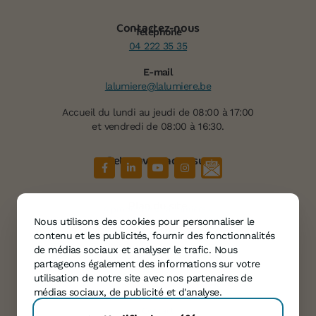
Contactez-nous
Téléphone
04 222 35 35
E-mail
lalumiere@lalumiere.be
Accueil du lundi au jeudi de 08:00 à 17:00
et vendredi de 08:00 à 16:30.
Retrouvez-nous sur
Plan du site
À propos de « La Lumière »
Nous utilisons des cookies pour personnaliser le
Services
contenu et les publicités, fournir des fonctionnalités
Témoignages
de médias sociaux et analyser le trafic. Nous
partageons également des informations sur votre
Agenda
utilisation de notre site avec nos partenaires de
Informations
médias sociaux, de publicité et d'analyse.
Contact