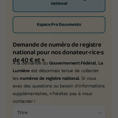
national
Espace Pro Documents
Demande de numéro de registre
national pour nos donateur·rice·s
de 40 € et +
À la demande du
Gouvernement Fédéral
,
La
Lumière
est désormais tenue de collecter
les
numéros de registre national
. Si vous
avez des questions ou besoin d'informations
supplémentaires, n'hésitez pas à nous
contacter !